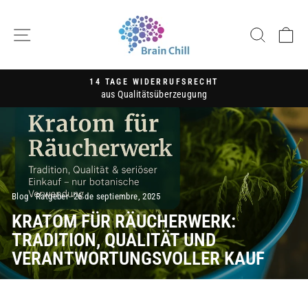
Ir
directamente
NAVEGACIÓN
BUSC
C
al
contenido
14 TAGE WIDERRUFSRECHT
aus Qualitätsüberzeugung
diapositivas
pausa
Blog
·
Ratgeber
·
26 de septiembre, 2025
KRATOM FÜR RÄUCHERWERK:
TRADITION, QUALITÄT UND
VERANTWORTUNGSVOLLER KAUF