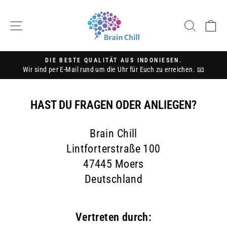
Ir
directamente
NAVEGACIÓN
BUSC
C
al
contenido
DIE BESTE QUALITÄT AUS INDONIESEN.
Wir sind per E-Mail rund um die Uhr für Euch zu erreichen. 📧
diapositivas
pausa
HAST DU FRAGEN ODER ANLIEGEN?
Brain Chill
Lintforterstraße 100
47445 Moers
Deutschland
Vertreten durch: