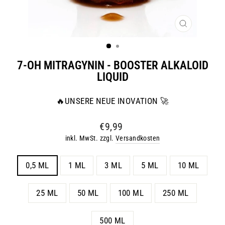
SCHLIESSE
ESC)
7-OH MITRAGYNIN - BOOSTER ALKALOID
LIQUID
🔥UNSERE NEUE INOVATION 🚀
Normaler
€9,99
Preis
inkl. MwSt. zzgl.
Versandkosten
MENGE
0,5 ML
1 ML
3 ML
5 ML
10 ML
25 ML
50 ML
100 ML
250 ML
500 ML