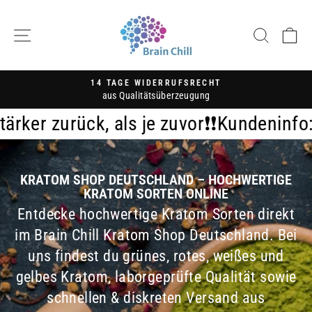
Direkt
Brain
zum
SEITENNAVIGATION
SUCH
E
Inhalt
Chill
14 TAGE WIDERRUFSRECHT
aus Qualitätsüberzeugung
Pause
Diashow
vor❗️
❗️Kundeninfo: wir hatten Besuch vo
KRATOM SHOP DEUTSCHLAND – HOCHWERTIGE
KRATOM SORTEN ONLINE
Entdecke hochwertige Kratom Sorten direkt
im Brain Chill Kratom Shop Deutschland. Bei
uns findest du grünes, rotes, weißes und
gelbes Kratom, laborgeprüfte Qualität sowie
schnellen & diskreten Versand aus