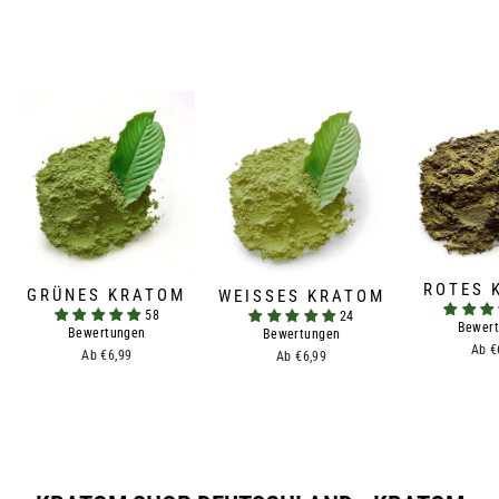
ROTES 
GRÜNES KRATOM
WEISSES KRATOM
58
24
Bewer
Bewertungen
Bewertungen
Ab €
Ab €6,99
Ab €6,99