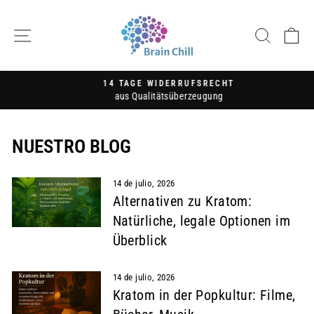
Ir
directamente
NAVEGACIÓN
BUSC
C
al
contenido
14 TAGE WIDERRUFSRECHT
aus Qualitätsüberzeugung
diapositivas
pausa
NUESTRO BLOG
14 de julio, 2026
Alternativen zu Kratom:
Natürliche, legale Optionen im
Überblick
14 de julio, 2026
Kratom in der Popkultur: Filme,