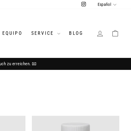
Idioma
Instagram
Español
INGRESAR
CAR
 EQUIPO
SERVICE
BLOG
litätsüberzeugung