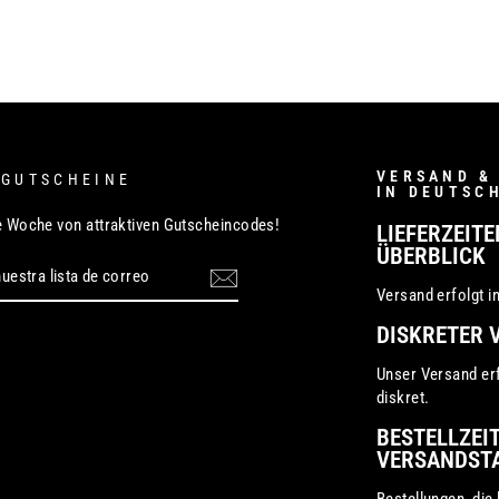
VERSAND &
 GUTSCHEINE
IN DEUTSC
de Woche von attraktiven Gutscheincodes!
LIEFERZEITE
ÜBERBLICK
E
Versand erfolgt i
DISKRETER 
Unser Versand erf
diskret.
BESTELLZEI
VERSANDST
Bestellungen, die