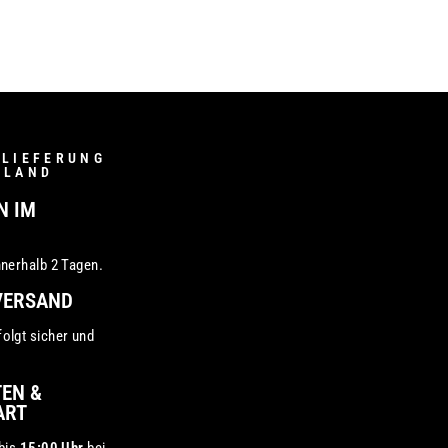
 LIEFERUNG
HLAND
N IM
nnerhalb 2 Tagen.
VERSAND
olgt sicher und
TEN &
ART
 bis
15:00 Uhr
bei