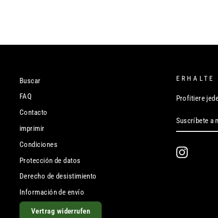
ERHALTE
Buscar
FAQ
Profitiere je
Contacto
SUSCRÍBET
SUSCRIBIR
A
imprimir
NUESTRA
LISTA
Condiciones
DE
Instagram
CORREO
Protección de datos
Derecho de desistimiento
Información de envío
Vertrag widerrufen