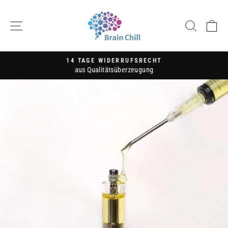
Direkt
zum
SEITENNAVIGATION
SUCH
E
Inhalt
14 TAGE WIDERRUFSRECHT
aus Qualitätsüberzeugung
Pause
Diashow