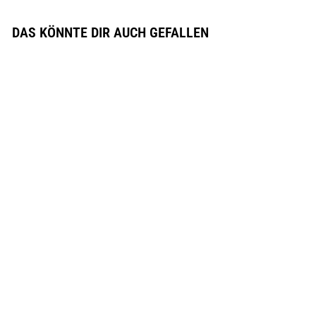
DAS KÖNNTE DIR AUCH GEFALLEN
KRATOM EXTRAKT
LIQUID BOOSTER
MIT 7-OH
MITRAGYNIN
KAUFEN
2
Bewertungen
Ab €13,99