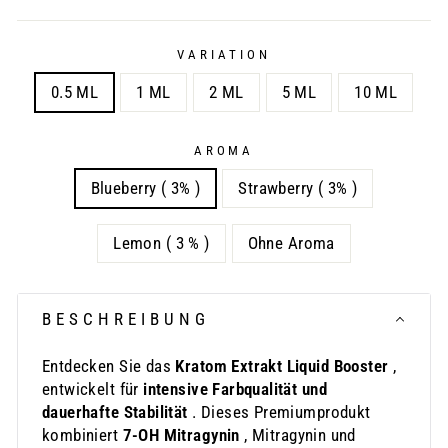
VARIATION
0.5 ML
1 ML
2 ML
5 ML
10 ML
AROMA
Blueberry ( 3% )
Strawberry ( 3% )
Lemon ( 3 % )
Ohne Aroma
BESCHREIBUNG
Entdecken Sie das
Kratom Extrakt Liquid Booster
,
entwickelt für
intensive Farbqualität und
dauerhafte Stabilität
. Dieses Premiumprodukt
kombiniert
7-OH Mitragynin
, Mitragynin und