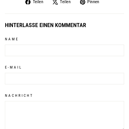
Auf
Auf
Auf
Teilen
Teilen
Pinnen
Facebook
X
Pinterest
teilen
twittern
pinnen
HINTERLASSE EINEN KOMMENTAR
NAME
E-MAIL
NACHRICHT