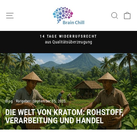
Direkt
zum
SEITENNAVIGATION
SUCH
E
Inhalt
14 TAGE WIDERRUFSRECHT
aus Qualitätsüberzeugung
Pause
Diashow
Blog
·
Ratgeber
·
September 05, 2025
DIE WELT VON KRATOM: ROHSTOFF,
VERARBEITUNG UND HANDEL