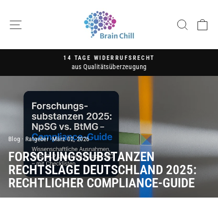
Direkt
zum
SEITENNAVIGATION
SUCH
E
Inhalt
14 TAGE WIDERRUFSRECHT
aus Qualitätsüberzeugung
Pause
Diashow
Blog
·
Ratgeber
·
März 02, 2026
FORSCHUNGSSUBSTANZEN
RECHTSLAGE DEUTSCHLAND 2025:
RECHTLICHER COMPLIANCE-GUIDE